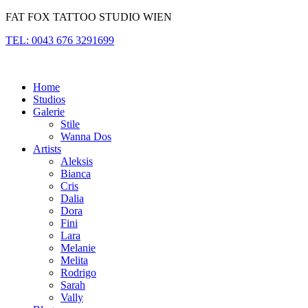
Zum
FAT FOX TATTOO STUDIO WIEN
Inhalt
TEL: 0043 676 3291699
springen
Home
Studios
Galerie
Stile
Wanna Dos
Artists
Aleksis
Bianca
Cris
Dalia
Dora
Fini
Lara
Melanie
Melita
Rodrigo
Sarah
Vally