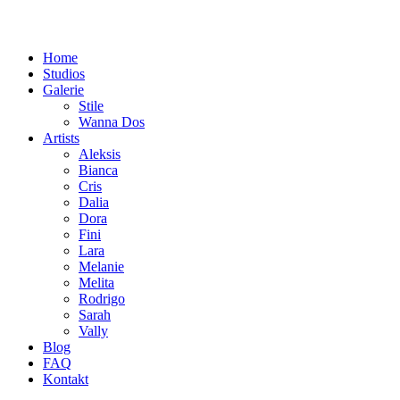
Home
Studios
Galerie
Stile
Wanna Dos
Artists
Aleksis
Bianca
Cris
Dalia
Dora
Fini
Lara
Melanie
Melita
Rodrigo
Sarah
Vally
Blog
FAQ
Kontakt