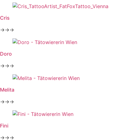
Cris
→→→
Doro
→→→
Melita
→→→
Fini
→→→